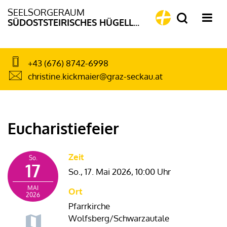
SEELSORGERAUM
SÜDOSTSTEIRISCHES HÜGELLAND
+43 (676) 8742-6998
christine.kickmaier@graz-seckau.at
Eucharistiefeier
Zeit
So.
17
So., 17. Mai 2026,
10:00 Uhr
MAI
Ort
2026
Pfarrkirche
Wolfsberg/Schwarzautale